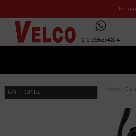
H εταιρ
210 2585943-4
Home
ΕΙΔ
KΑΤΗΓΟΡΊΕΣ