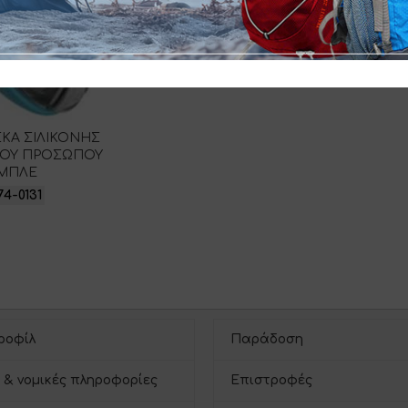
ΑΣΚΑ ΣΙΛΙΚΟΝΗΣ
ΟΥ ΠΡΟΣΩΠΟΥ
ΜΠΛΕ
74-0131
ροφίλ
Παράδοση
 & νομικές πληροφορίες
Επιστροφές