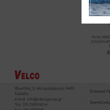
fortis Μ
ΟΛΟΚΛΗΡ
2
Φωκίδος 3, Μεταμόρφωση, 14451,
Εταιρικό Π
Ελλάδα
e-mail: info@velcogroup.gr
Τραπεζικές
Τηλ.: 210 2585943-4