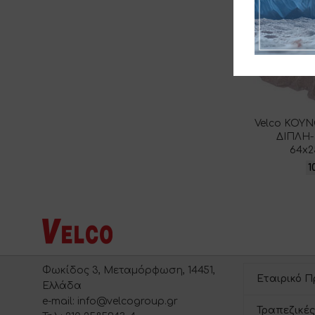
Velco ΚΟΥ
ΔΙΠΛΗ-
64x2
1
Φωκίδος 3, Μεταμόρφωση, 14451,
Εταιρικό Π
Ελλάδα
e-mail: info@velcogroup.gr
Τραπεζικές