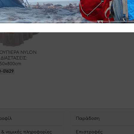
ΝΟΥΠΙΕΡΑ NYLON
 ΔΙΑΣΤΑΣΕΙΣ:
50x800cm
0-01629
ροφίλ
Παράδοση
 & νομικές πληροφορίες
Επιστροφές