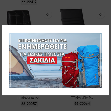
66-22419
Velco Pro Systems ΚΑΡΕΚΛΑ
Velco Pro Systems ΠΟΛΥΘΡΟΝΑ
ΓΡΑΦΕΙΟΥ ΜΑΥΡΗ ΔΙΕΥΘΥΝΤΟΥ
ΓΡΑΦΕΙΟΥ ΜΑΥΡΗ ΔΙΕΥΘΥΝΤΟΥ-
-ΔΙΑΣΤΑΣΕΙΣ: 55x53x105/115cm-
ΔΙΑΣΤΑΣΕΙΣ: 64x55x103/113cm-
ΕΠΙΦΑΝΕΙΑ PU
ΕΠΙΦΑΝΕΙΑ PVC
66-20064
66-20057