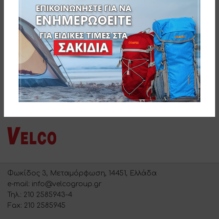
Velco ΒΑΣΗ ΒΙΔΩΤΗ ΠΛΑΣΤΙΚΗ
ΟΜΠΡΕΛΑΣ
381-0538
Φωκίδος 3, Μεταμόρφωση, 14451, Ελλάδα
e-mail: info@velcogroup.gr
Τηλ.: 210 2585943-4
Fax: 210 2585945