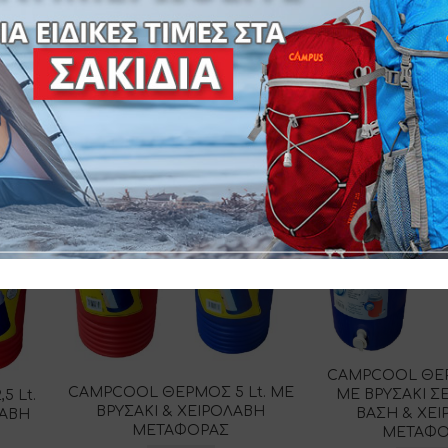
SKU:
21-03838
CAMPCOOL ΘΕΡΜ
CAMPCOOL ΘΕΡΜΟΣ 5 Lt. ΜΕ
ΜΕ ΒΡΥΣΑΚΙ ΣΕ
 Lt.
ΒΡΥΣΑΚΙ & ΧΕΙΡΟΛΑΒΗ
ΒΑΣΗ & ΧΕ
ΛΑΒΗ
ΜΕΤΑΦΟΡΑΣ
ΜΕΤΑΦΟ