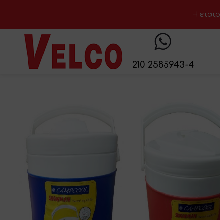
H εταιρ
210 2585943-4