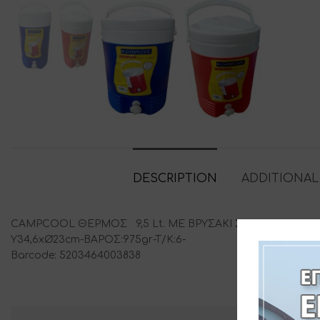
DESCRIPTION
ADDITIONAL
CAMPCOOL ΘΕΡΜΟΣ 9,5 Lt. ΜΕ ΒΡΥΣΑΚΙ ΣΕ ΚΑΠΑΚΙ & 
Y34,6xØ23cm-ΒΑΡΟΣ:975gr-T/K:6-
Barcode: 5203464003838