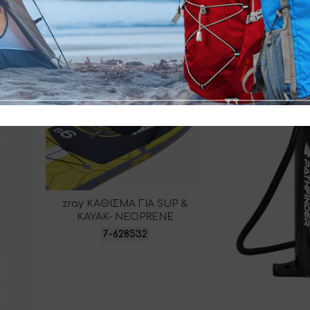
zray ΚΑΘΙΣΜΑ ΓΙΑ SUP &
KAYAK- NEOPRENE
7-628532