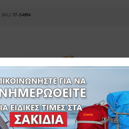
SKU:
77-34894
 SUP
m
zray ΑΝΤΛΙΑ SUP ΗΛΕΚ/ΚΗ 12V
SEAFLO ΣΧΑΡ
ΔΙΠΛΗΣ ΕΝΕΡΓΕΙΑΣ 110W
ΑΥΤΟΚΙΝΗΤΟΥ 
7-644815
KAYAK- Ζ
77-349