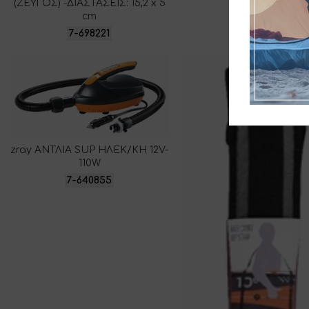
(ΖΕΥΓΟΣ) -ΔΙΑΣΤΑΣΕΙΣ: 15,2 x 5
cm
7-698221
zray ΑΝΤΛΙΑ SUP ΗΛΕΚ/ΚΗ 12V-
110W
7-640855