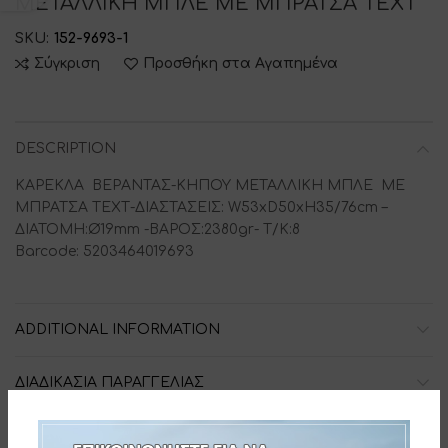
ΜΕΤΑΛΛΙΚΗ ΜΠΛΕ ΜΕ ΜΠΡΑΤΣΑ ΤΕΧΤ
SKU:
152-9693-1
Σύγκριση
Προσθήκη στα Αγαπημένα
DESCRIPTION
ΚΑΡΕΚΛΑ ΒΕΡΑΝΤΑΣ-ΚΗΠΟΥ ΜΕΤΑΛΛΙΚΗ ΜΠΛΕ ΜΕ
ΜΠΡΑΤΣΑ ΤΕΧΤ-ΔΙΑΣΤΑΣΕΙΣ: W53xD50xH35/76cm –
ΔΙΑΤΟΜΗ:Ø19mm -ΒΑΡΟΣ:2380gr- Τ/Κ:8
Barcode: 5203464019693
ADDITIONAL INFORMATION
ΔΙΑΔΙΚΑΣΙΑ ΠΑΡΑΓΓΕΛΙΑΣ