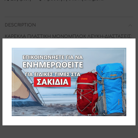
DESCRIPTION
ΚΑΡΕΚΛΑ ΠΛΑΣΤΙΚΗ ΜΟΝΟΜΠΛΟΚ ΛΕΥΚΗ-ΔΙΑΣΤΑΣΕΙΣ:
W55xD44xH43/75cm- ΒΑΡΟΣ:2415gr-
Barcode: 8410474425001
ADDITIONAL INFORMATION
ΔΙΑΔΙΚΑΣΙΑ ΠΑΡΑΓΓΕΛΙΑΣ
SKU:
144-2500