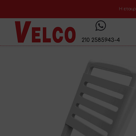
H εταιρ
210 2585943-4