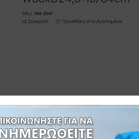
SKU:
144-2041
Σύγκριση
Προσθήκη στα Αγαπημένα
 INFORMATION
ΔΙΑΔΙΚΑΣΙΑ ΠΑΡΑΓΓΕΛΙΑΣ
 W35xD24,5×18/54cm-ΒΑΡΟΣ:1500gr-