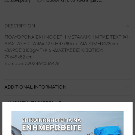
Σύγκριση
Προσθήκη στα Αγαπημένα
DESCRIPTION
ΠΟΛΥΘΡΟΝΑ ΣΚΗΝΟΘΕΤΗ ΜΕΤΑΛΛΙΚΗ ΜΠΛΕ ΤΕΧΤ 1×1 -
ΔΙΑΣΤΑΣΕΙΣ: W46xD27xH47/80cm- ΔΙΑΤΟΜΗ:Ø22mm
-ΒΑΡΟΣ:3100gr- Τ/Κ:6 -ΔΙΑΣΤΑΣΕΙΣ ΚΙΒΩΤΙΟΥ:
79x49x52 cm-
Barcode: 5203464006426
ADDITIONAL INFORMATION
ΔΙΑΔΙΚΑΣΙΑ ΠΑΡΑΓΓΕΛΙΑΣ
SKU:
152-6426-1