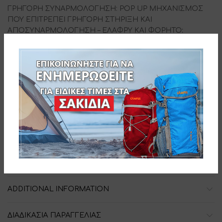
ΓΡΗΓΟΡΗ ΣΥΝΑΡΜΟΛΟΓΗΣΗ: POP UP ΜΗΧΑΝΙΣΜΟΣ
ΠΟΥ ΕΠΙΤΡΕΠΕΙ ΓΡΗΓΟΡΗ ΣΤΗΡΙΞΗ ΚΑΙ
ΑΠΟΣΥΝΑΡΜΟΛΟΓΗΣΗ – ΕΛΑΦΡΥ ΚΑΙ ΦΟΡΗΤΟ
:
ΙΔΑΝΙΚΟ ΓΙΑ ΚΑΜΠΙΝΓΚ, ΠΑΡΑΛΙΕΣ, ΚΑΙ ΥΠΑΙΘΡΙΕΣ
ΔΡΑΣΤΗΡΙΟΤΗΤΕΣ – ΔΥΟ ΠΟΡΤΕΣ ΜΕ ΚΟΥΝΟΥΠΙΕΡΕΣ
ΚΑΙ ΦΕΡΜΟΥΑΡ – ΔΥΟ ΠΑΡΑΘΥΡΑ ΜΕ ΚΟΥΝΟΥΠΙΕΡΕΣ
ΚΑΙ ΦΕΡΜΟΥΑΡ – ΥΦΑΣΜΑ ΕΞΩΤΕΡΙΚΟ POLYESTER 190T
ΜΕ ΕΣΩΤΕΡΙΚΗ ΑΝΤΙΗΛΙΑΚΗ ΕΠΙΣΤΡΩΣΗ – ΥΦΑΣΜΑ
ΕΣΩΤΕΡΙΚΟ POLYESTER ΔΙΑΠΝΕΟΝ – ΡΑΦΕΣ ΜΕ
ΘΕΡΜΟΚΟΛΛΗΣΗ – ΑΔΙΑΒΡΟΧΟΠΟΙΗΣΗ: 1000mm – 2
ΜΠΑΝΕΛΕΣ FIBERGLASS 6mm – ΔΙΑΣΤΑΣΕΙΣ:
200x180x120cm – ΔΙΑΣΤΑΣΕΙΣ ΣΥΣΚΕΥΑΣΙΑΣ: Ø 68 cm –
2
ΒΑΡΟΣ 2110gr – ΠΑΤΩΜΑ: PE 110gr/m
-Τ/K:10 –
Barcode: 5203464031374
ADDITIONAL INFORMATION
ΔΙΑΔΙΚΑΣΙΑ ΠΑΡΑΓΓΕΛΙΑΣ