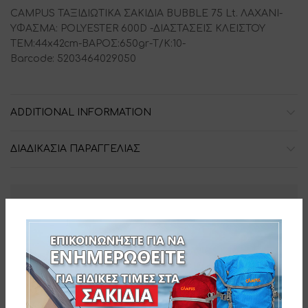
CAMPUS ΤΑΞΙΔΙΩΤΙΚΑ ΣΑΚΙΔΙΑ BUBBLE 75 Lt. ΛΑΧΑΝΙ-
ΥΦΑΣΜΑ: POLYESTER 600D -ΔΙΑΣΤΑΣΕΙΣ ΚΛΕΙΣΤΟΥ
ΤΕΜ:44x42cm-ΒΑΡΟΣ:650gr-Τ/Κ:10-
Barcode: 5203464029050
ADDITIONAL INFORMATION
ΔΙΑΔΙΚΑΣΙΑ ΠΑΡΑΓΓΕΛΙΑΣ
SKU:
810-4422-3
Related products