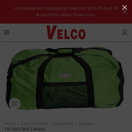
H εταιρία θα παραμείνει κλειστή από 15 έως 30
Αυγούστου λόγω διακοπών.
Click to enlarge
Home
ΕΙΔΗ ΕΞΟΧΗΣ
ΚΑΜΠΙΝΓΚ
ΣΑΚΙΔΙΑ
ΤΑΞΙΔΙΩΤΙΚΑ ΣΑΚΙΔΙΑ