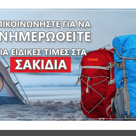
SKU:
31-31909
Σύγκριση
Προσθήκη στα Αγαπημένα
 INFORMATION
ΔΙΑΔΙΚΑΣΙΑ ΠΑΡΑΓΓΕΛΙΑΣ
ΥΛΙΚΟ ΕΠΙΦΑΝΕΙΑΣ HDPE-ΠΟΛΥΑΙΘΥΛΕΝΙΟ ΥΨΗΛΗΣ ΠΥΚΝΟ
E ΠΟΛΥΑΙΘΥΛΕΝΙΟ ΥΨΗΛΗΣ ΠΥΚΝΟΤΗΤΑΣ- ΣΩΛΗΝΑΣ ΠΟΔΙΟΥ:
ΣΤΑΣΕΙΣ ΚΙΒΩΤΙΟΥ:159×80,5x6cm – Τ/Κ: 1-
SKU:
31-31909