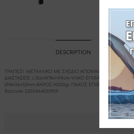
DESCRIPTION
ADDITIONAL
ΤΡΑΠΕΖΙ ΜΕΤΑΛΛΙΚΟ ΜΕ ΣΧΕΔΙΟ ΑΠΟΜΙΜΗΣΗΣ ΞΥΛΟΥ- 
ΔΙΑΣΤΑΣΕΙΣ :L156xW78xH74cm-ΥΛΙΚΟ ΕΠΙΦΑΝΕΙΑΣ: HDP
Ø14x36x1,0mm-ΒΑΡΟΣ:14200gr-ΠΑΧΟΣ ΕΠΙΦΑΝΕΙΑΣ:1,4cm-ΔΙΑ
Barcode: 5203464031909