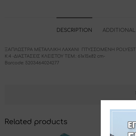
DESCRIPTION
ADDITIONAL
ΞΑΠΛΩΣΤΡΑ ΜΕΤΑΛΛΙΚΗ ΛΑΧΑΝΙ ΠΤΥΣΣΟΜΕΝΗ POLYESTER 
Κ:4 -ΔΙΑΣΤΑΣΕΙΣ ΚΛΕΙΣΤΟΥ ΤΕΜ.: 61x15x82 cm-
Barcode: 5203464024277
Related products