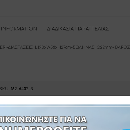
 INFORMATION
ΔΙΑΔΙΚΑΣΙΑ ΠΑΡΑΓΓΕΛΙΑΣ
-ΔΙΑΣΤΑΣΕΙΣ: L190xW58xH27cm-ΣΩΛΗΝΑΣ: Ø22mm- ΒΑΡΟΣ:5
SKU:
162-6402-3