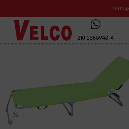
H εταιρ
210 2585943-4
Click to enlarge