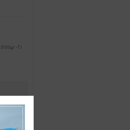
130gr -Τ/