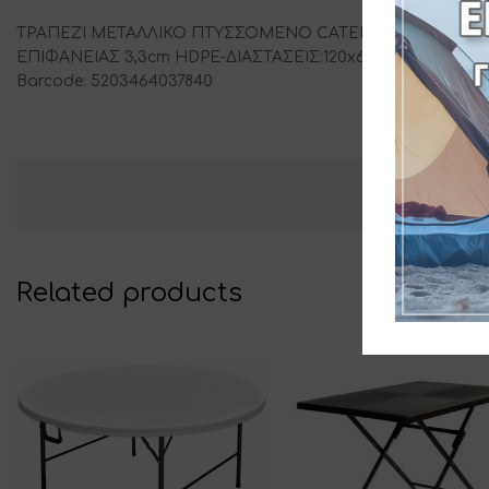
ΤΡΑΠΕΖΙ ΜΕΤΑΛΛΙΚΟ ΠΤΥΣΣΟΜΕΝΟ CATERING ΒΑΛΙΤΣΑ 
ΕΠΙΦΑΝΕΙΑΣ 3,3cm HDPE-ΔΙΑΣΤΑΣΕΙΣ:120x60x74cm-
Barcode: 5203464037840
Related products