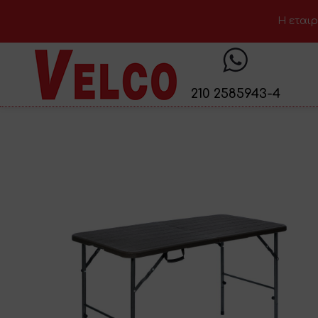
H εταιρ
210 2585943-4