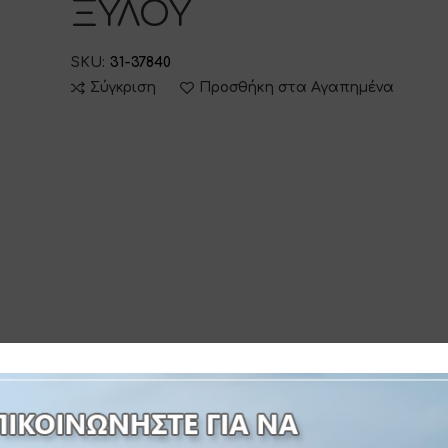
ΞΥΛΟΥ
SKU:
31-37840
Σύγκριση
Προσθήκη στα Αγαπημένα
 INFORMATION
ΔΙΑΔΙΚΑΣΙΑ ΠΑΡΑΓΓΕΛΙΑΣ