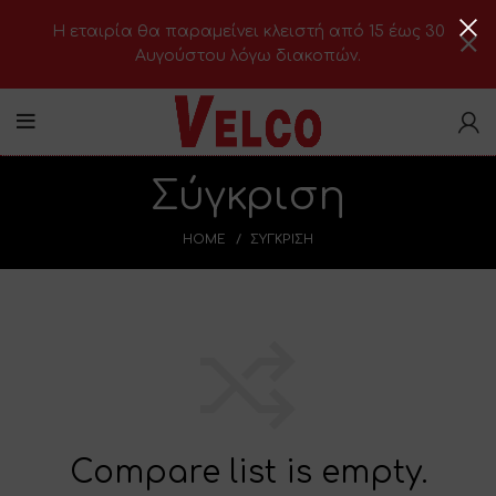
H εταιρία θα παραμείνει κλειστή από 15 έως 30
Αυγούστου λόγω διακοπών.
Σύγκριση
HOME
ΣΎΓΚΡΙΣΗ
Compare list is empty.