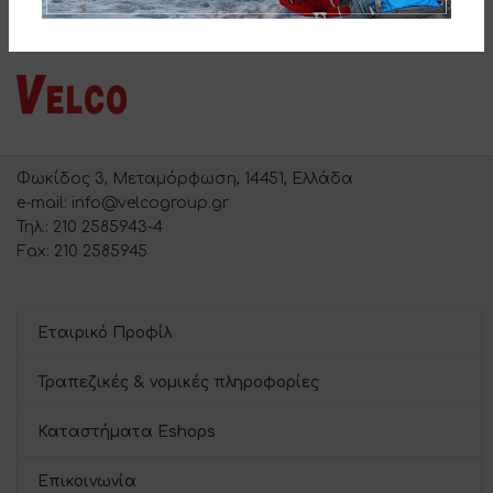
Φωκίδος 3, Μεταμόρφωση, 14451, Ελλάδα
e-mail: info@velcogroup.gr
Τηλ.: 210 2585943-4
Fax: 210 2585945
Εταιρικό Προφίλ
Τραπεζικές & νομικές πληροφορίες
Καταστήματα Eshops
Επικοινωνία