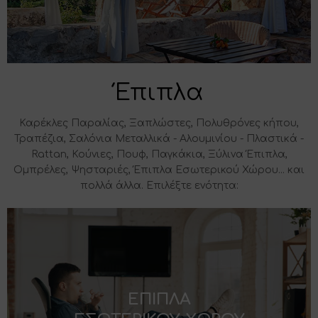
Έπιπλα
Καρέκλες Παραλίας, Ξαπλώστες, Πολυθρόνες κήπου,
Τραπέζια, Σαλόνια Μεταλλικά - Αλουμινίου - Πλαστικά -
Rattan, Κούνιες, Πουφ, Παγκάκια, Ξύλινα Έπιπλα,
Ομπρέλες, Ψησταριές, Έπιπλα Εσωτερικού Χώρου... και
πολλά άλλα. Επιλέξτε ενότητα:
ΕΠΙΠΛΑ