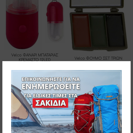
Velco ΦΑΝΑΡΙ ΜΠΑΤΑΡΙΑΣ
Velco ΦΟΥΜΟ ΣΕΤ ΤΡΙΩΝ
ΚΡΕΜΑΣΤΟ 12LED
ΧΡΩΜΑΤΩΝ (ΜΑΥΡΟ-ΚΑΦΕ- XAKI)
10-12137
ΣΕ ΚΑΣΕΤΙΝΑ ΜΕ ΚΑΘΡΕΠΤΗ
102-1153
Velco ΦΑΚΟΣ ΚΕΦΑΛΗΣ 3