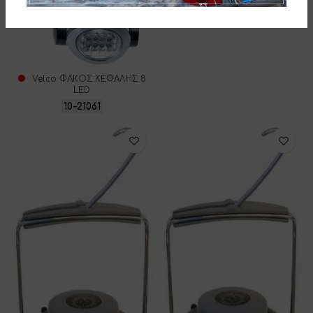
LED
10-07928
Velco ΦΑΚΟΣ ΚΕΦΑΛΗΣ 8
LED
10-21061