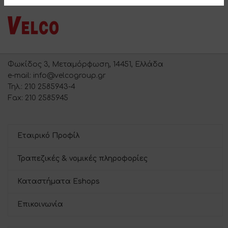
Φωκίδος 3, Μεταμόρφωση, 14451, Ελλάδα
e-mail: info@velcogroup.gr
Τηλ.: 210 2585943-4
Fax: 210 2585945
Εταιρικό Προφίλ
Τραπεζικές & νομικές πληροφορίες
Καταστήματα Eshops
Επικοινωνία