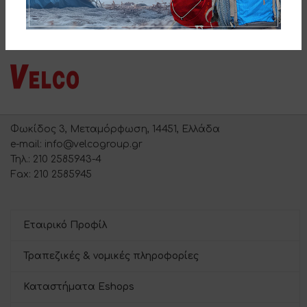
Φωκίδος 3, Μεταμόρφωση, 14451, Ελλάδα
e-mail: info@velcogroup.gr
Τηλ.: 210 2585943-4
Fax: 210 2585945
Εταιρικό Προφίλ
Τραπεζικές & νομικές πληροφορίες
Καταστήματα Eshops