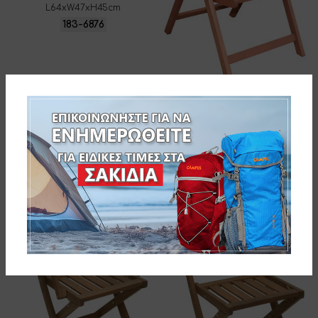
L64xW47xH45cm
183-6876
myResort ΚΑΡΕΚΛΑ MERANTI
ΠΤΥΣΣΟΜΕΝΗ ΠΟΛΛΑΠΛΩΝ
ΘΕΣΕΩΝ ΜΕ ΜΠΡΑΤΣΑ-
ΔΙΑΣΤΑΣΕΙΣ: W47xD41xH43/118cm
183-8818