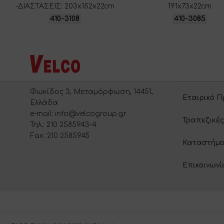
-ΔΙΑΣΤΑΣΕΙΣ: 203x152x22cm
191x73x22cm
410-3108
410-3085
Φωκίδος 3, Μεταμόρφωση, 14451,
Εταιρικό Π
Ελλάδα
e-mail: info@velcogroup.gr
Τραπεζικές
Τηλ.: 210 2585943-4
Fax: 210 2585945
Καταστήμα
Επικοινωνί