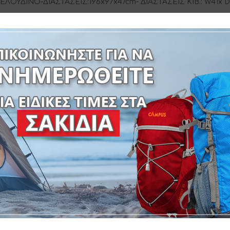
ΟΥΔΙΝΟ-ΔΙΑΣΤΑΣΕΙΣ:196x97x47cm- ΔΙΑΣΤΑΣΕΙΣ ΚΙΒ.: W41x D
SKU:
410-0340
ΡΩΜΑ