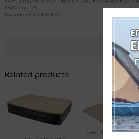
avenli ΣΤΡΩΜΑ ΥΠΝΟΥ ΗΜΙΔΙΠΛΟ ΜΕ ΑΝΤΛΙΑ ΑΕΡΑ 220V-ΒΕΛ
ΒΑΡΟΣ:gr- T/K: –
Barcode: 6920388670340
Related products
avenli ΦΟΥΣΚΩΤΟ ΣΤ
183x71x12cm