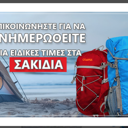
Σ: 176x84x20 cm-ΚΑΘΑΡΟ ΒΑΡΟΣ:0,86Kg-ΜΙΚΤΟ ΒΑΡΟΣ 0,93
/K:12-
SKU:
7-666848