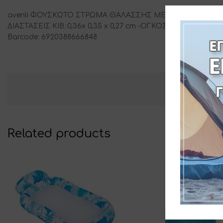
avenli ΦΟΥΣΚΩΤΟ ΣΤΡΩΜΑ ΘΑΛΑΣΣΗΣ ΜΕ ΔΙΧΤΥ -ΔΙΑΣΤΑΣΕΙ
3
ΔΙΑΣΤΑΣΕΙΣ ΚΙΒ.:0,36x 0,35 x 0,27 cm -ΟΓΚΟΣ ΚΙΒ.:0,034 m
-T
Barcode: 6920388666848
Related products