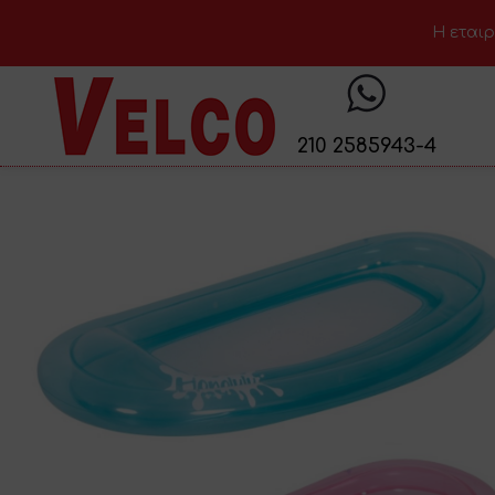
H εταιρ
210 2585943-4