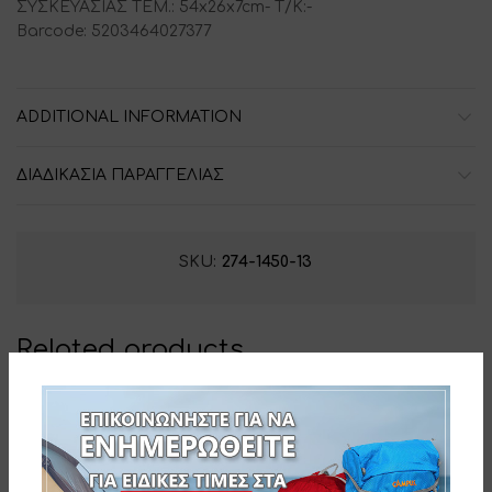
ΣΥΣΚΕΥΑΣΙΑΣ ΤΕΜ.: 54x26x7cm- T/K:-
Barcode: 5203464027377
ADDITIONAL INFORMATION
ΔΙΑΔΙΚΑΣΙΑ ΠΑΡΑΓΓΕΛΙΑΣ
SKU:
274-1450-13
Related products