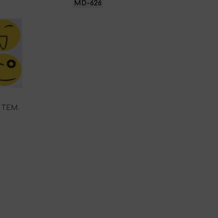
MD-626
ΤΕΜ.