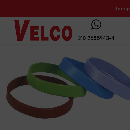
H εταιρ
210 2585943-4