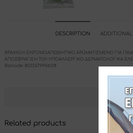
DESCRIPTION
ADDITIONAL
BPAXIOΛI ENTOMOAΠΩΘHTIKO ΑΡΩΜΑΤΙΣΜΕΝΟ ΓΙΑ ΠΑΙΔΙΑ
ΑΠΟΣΦΡΑΓΙΣΗ ΤΟΥ-ΥΠΟΑΛΛΕΡΓΙΚΟ ΔΕΡΜΑΤΟΛΟΓΙΚΑ ΕΛΕΓ
Barcode: 8023379906218
Related products