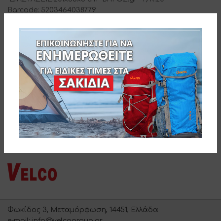
Barcode: 5203464038779
ΔΙΑΔΙΚΑΣΙΑ ΠΑΡΑΓΓΕΛΙΑΣ
SKU:
3-038779
Φωκίδος 3, Μεταμόρφωση, 14451, Ελλάδα
e-mail: info@velcogroup.gr