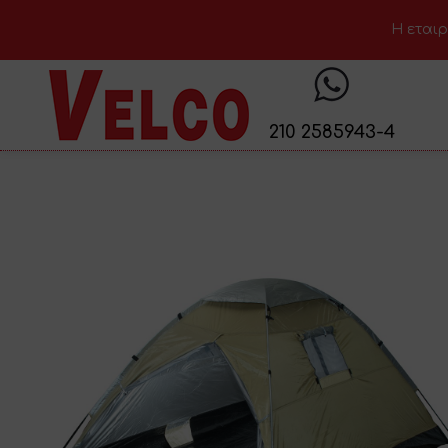
H εταιρ
210 2585943-4