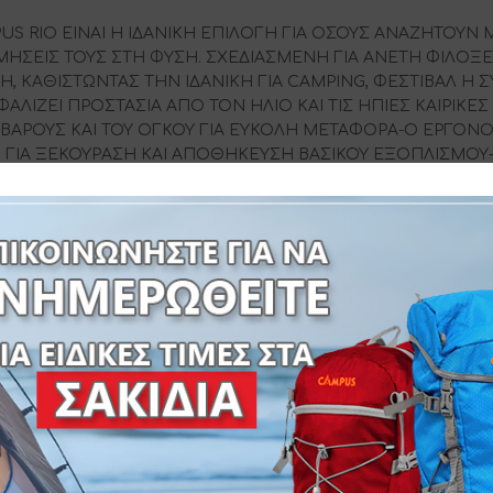
US RIO ΕΙΝΑΙ Η ΙΔΑΝΙΚΗ ΕΠΙΛΟΓΗ ΓΙΑ ΟΣΟΥΣ ΑΝΑΖΗΤΟΥΝ 
ΡΜΗΣΕΙΣ ΤΟΥΣ ΣΤΗ ΦΥΣΗ. ΣΧΕΔΙΑΣΜΕΝΗ ΓΙΑ ΑΝΕΤΗ ΦΙΛΟΞΕ
, ΚΑΘΙΣΤΩΝΤΑΣ ΤΗΝ ΙΔΑΝΙΚΗ ΓΙΑ CAMPING, ΦΕΣΤΙΒΑΛ Η
ΑΛΙΖΕΙ ΠΡΟΣΤΑΣΙΑ ΑΠΟ ΤΟΝ ΗΛΙΟ ΚΑΙ ΤΙΣ ΗΠΙΕΣ ΚΑΙΡΙΚΕ
ΒΑΡΟΥΣ ΚΑΙ ΤΟΥ ΟΓΚΟΥ ΓΙΑ ΕΥΚΟΛΗ ΜΕΤΑΦΟΡΑ-Ο ΕΡΓΟΝ
 ΓΙΑ ΞΕΚΟΥΡΑΣΗ ΚΑΙ ΑΠΟΘΗΚΕΥΣΗ ΒΑΣΙΚΟΥ ΕΞΟΠΛΙΣΜΟΥ
ΙΑ ΝΕΟΥΣ ΑΛΛΑ ΚΑΙ ΠΙΟ ΕΜΠΕΙΡΟΥΣ ΚΑΤΑΣΚΗΝΩΤΕΣ ΠΟΥ Θ
ΤΗΡΙΣΤΙΚΆ: ΧΩΡΗΤΙΚΌΤΗΤΑ: 2 ΑΤΟΜΑ – ΤΥΠΟΣ: ΜΟΝΗΣ ΟΡΟ
ΟΡΗ ΣΥΝΑΡΜΟΛΟΓΗΣΗ – ΚΑΤΑΛΛΗΛΗ ΓΙΑ CAMPING ΚΑΙ OU
ΕΡΜΟΥΑΡ – ΔΥΟ ΠΑΡΑΘΥΡΑ ΜΕ ΚΟΥΝΟΥΠΙΕΡΑ 35x30cm – ΎΦ
2
– ΑΔΙΑΒΡΟΧΟΠΟΙΗΣΗ: 1000mm – ΠΑΤΩΜΑ: PE 100gr/m
– 2 Μ
Σ ΣΥΣΚΕΥΑΣΙΑΣ: 57x10x12cm – ΒΑΡΟΣ: 1600gr-Τ/Κ:10 ΤΕΜ-
SKU:
110-1155-4