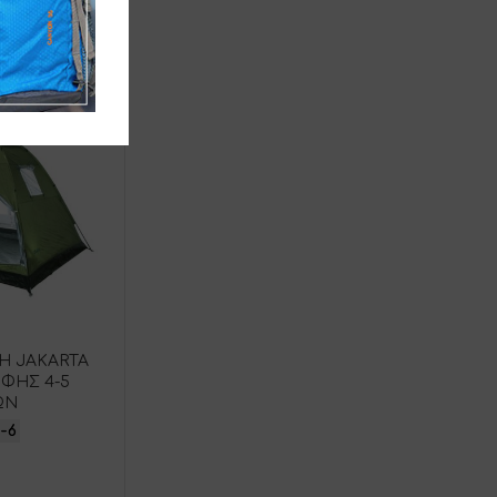
Η JAKARTA
ΦΗΣ 4-5
ΩΝ
9-6