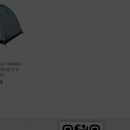
Η HAWAII
ΦΗΣ 3-4
ΩΝ
09