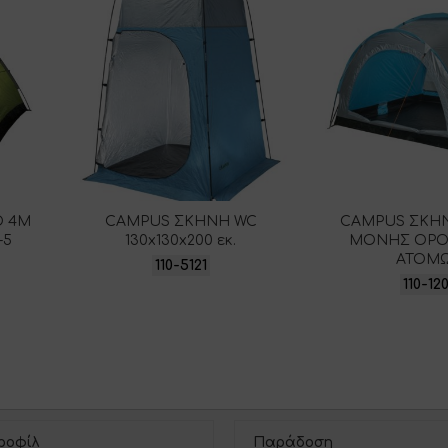
O 4M
CAMPUS ΣΚΗΝΗ WC
CAMPUS ΣΚΗΝ
-5
130x130x200 εκ.
ΜΟΝΗΣ ΟΡΟ
ΑΤΟΜ
110-5121
110-12
ροφίλ
Παράδοση