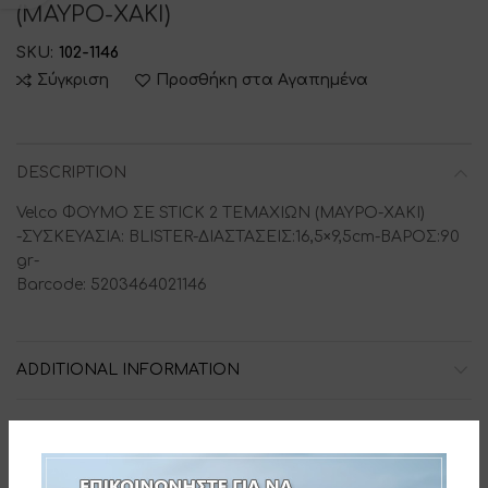
(ΜΑΥΡΟ-ΧΑΚΙ)
SKU:
102-1146
Σύγκριση
Προσθήκη στα Αγαπημένα
DESCRIPTION
Velco ΦΟΥΜΟ ΣΕ STICK 2 ΤΕΜΑΧΙΩΝ (ΜΑΥΡΟ-ΧΑΚΙ)
-ΣΥΣΚΕΥΑΣΙΑ: BLISTER-ΔΙΑΣΤΑΣΕΙΣ:16,5×9,5cm-ΒΑΡΟΣ:90
gr-
Barcode: 5203464021146
ADDITIONAL INFORMATION
ΔΙΑΔΙΚΑΣΙΑ ΠΑΡΑΓΓΕΛΙΑΣ