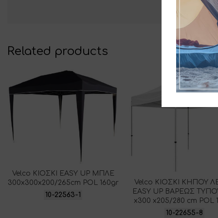
Related products
Velco ΚΙΟΣΚΙ EASY UP ΜΠΛΕ
Velco ΚΙΟΣΚΙ ΚΗΠΟΥ 
300x300x200/265cm POL 160gr
EASY UP ΒΑΡΕΩΣ ΤΥΠΟ
10-22563-1
x300 x205/280 cm POL 
10-22655-8