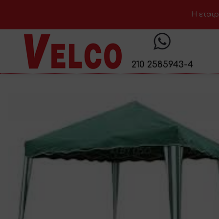
H εταιρ
210 2585943-4