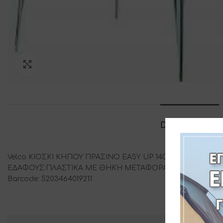
Click to enlarge
DESCRIPTION
Velco ΚΙΟΣΚΙ ΚΗΠΟΥ ΠΡΑΣΙΝΟ EASY UP 140gr/m2 O ΣΩΛ
ΕΔΑΦΟΥΣ:ΠΛΑΣΤΙΚΑ ME ΘΗΚΗ ΜΕΤΑΦΟΡΑΣ ΒΑΡΟΣ:10,5kg Τ
Barcode: 5203464019211