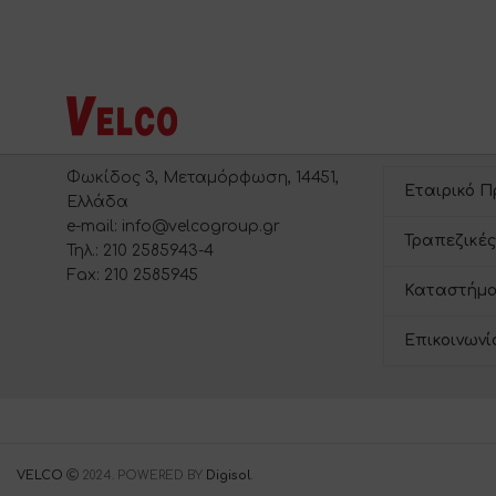
Φωκίδος 3, Μεταμόρφωση, 14451,
Εταιρικό Π
Ελλάδα
e-mail: info@velcogroup.gr
Τραπεζικές
Τηλ.: 210 2585943-4
Fax: 210 2585945
Καταστήμα
Επικοινωνί
VELCO
2024. POWERED BY
Digisol
.