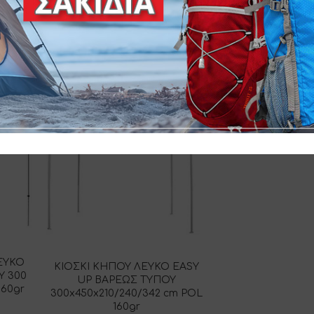
SKU:
10-19211-6
ΛΕΥΚΟ
ΚΙΟΣΚΙ ΚΗΠΟΥ ΛΕΥΚΟ EASY
Υ 300
UP ΒΑΡΕΩΣ ΤΥΠΟΥ
160gr
300x450x210/240/342 cm POL
160gr