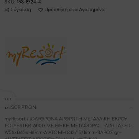
SKU:
153-8724-4
Σύγκριση
Προσθήκη στα Αγαπημένα
DESCRIPTION
myResort ΠΟΛΥΘΡΟΝΑ ΑΡΘΡΩΤΗ ΜΕΤΑΛΛΙΚΗ ΕΚΡΟΥ
POLYESTER 600D ΜΕ ΘΗΚΗ ΜΕΤΑΦΟΡΑΣ -ΔΙΑΣΤΑΣΕΙΣ:
W56xD63xH87cm-ΔΙΑΤΟΜΗ:Ø13/15/18mm-ΒΑΡΟΣ:gr-