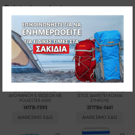
Related products
Tommy Bahama ΚΑΡΕΚΛΑ-
Tommy Bahama ΟΜΠΡΕΛΑ
ΞΑΠΛΩΣΤΡΑ ΠΑΡΑΛΙΑΣ-
ΜΕΤΑΛΛΙΚΗ 1,83m -Ο ΚΑΤΩ
ΑΛΟΥΜΙΝΙΟΥ 5 ΘΕΣΕΩΝ ME
ΙΣΤΟΣ ΔΙΑΘΕΤΕΙ ΚΟΧΛΙΑ
POLYESTER 600D
ΣΤΗΡΙΞΗΣ
141TB-7593
371TB6-0661
ΔΙΑΘΕΣΙΜΟ ΕΔΩ
ΔΙΑΘΕΣΙΜΟ ΕΔΩ