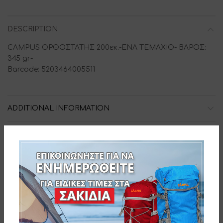
DESCRIPTION
CAMPUS ΟΡΘΟΣΤΑΤΗΣ 200εκ.-ΕΝΑ ΤΕΜΑΧΙΟ- ΒΑΡΟΣ:
345 gr-
Barcode: 5203464005511
ADDITIONAL INFORMATION
ΔΙΑΔΙΚΑΣΙΑ ΠΑΡΑΓΓΕΛΙΑΣ
SKU:
26-05511
Related products