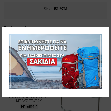
SKU:
151-9716
Related products
myResort ΚΑΡΕΚΛΑ ΒΕΡΑΝΤΑΣ-
ΚΗΠΟΥ ΑΛΟΥΜΙΝΙΟΥ ΜΠΛΕ ΜΕ
ΜΠΡΑΤΑ ΤΕΧΤ 2×1
141-6814-1