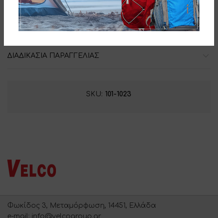
ADDITIONAL INFORMATION
ΔΙΑΔΙΚΑΣΙΑ ΠΑΡΑΓΓΕΛΙΑΣ
SKU:
101-1023
Φωκίδος 3, Μεταμόρφωση, 14451, Ελλάδα
e-mail: info@velcogroup.gr