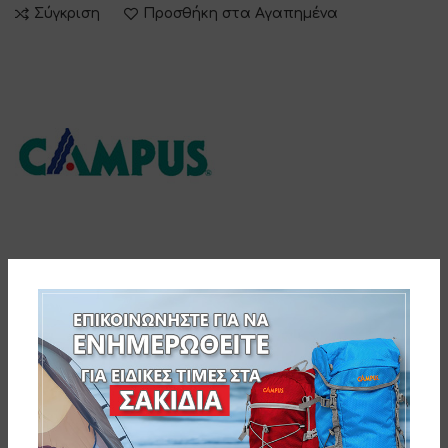
Σύγκριση
Προσθήκη στα Αγαπημένα
DESCRIPTION
CAMPUS ΣΕT ΦΑΓΗΤΟΥ (ΜΑΧΑΙΡΙ-ΠΙΡΟΥΝΙ-ΚΟΥΤΑΛΙ)
ΑΝΑΔΙΠΛΟΥΜΕΝΟ MΕ ΘΗΚΗ-ΜΕ ΑΝΟΙΧΤΗΡΙΑ-
ΚΛΕΙΣΤΟ:11,2cm-WEIGHT:200gr-
Barcode: 5203464021023