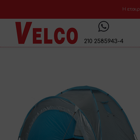
H εταιρ
210 2585943-4