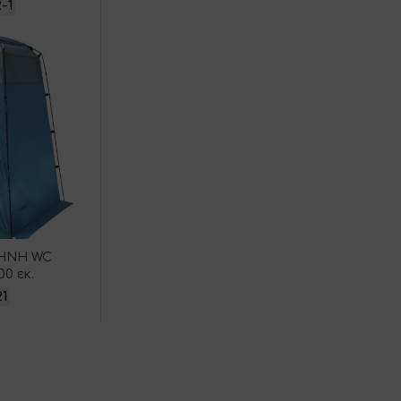
2-1
ΗΝΗ WC
00 εκ.
21