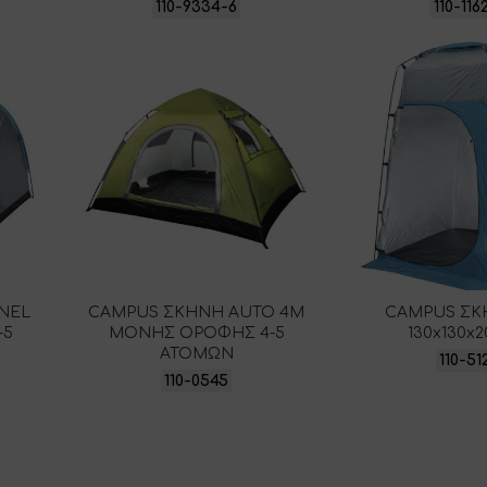
110-9334-6
110-116
NEL
CAMPUS ΣΚΗΝΗ AUTO 4M
CAMPUS ΣΚ
-5
ΜΟΝΗΣ ΟΡΟΦΗΣ 4-5
130x130x2
ΑΤΟΜΩΝ
110-51
110-0545