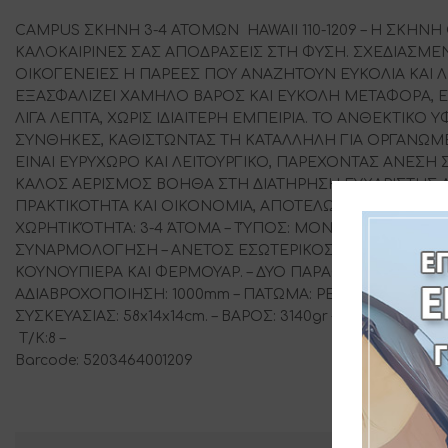
CAMPUS ΣΚΗΝΗ 3-4 ΑΤΟΜΩΝ HAWAII 110-1209 – Η ΣΚΗΝΗ 
ΚΑΛΟΚΑΙΡΙΝΕΣ ΣΑΣ ΑΠΟΔΡΑΣΕΙΣ ΣΤΗ ΦΥΣΗ. ΣΧΕΔΙΑΣΜΕΝΗ
ΟΙΚΟΓΕΝΕΙΕΣ Η ΠΑΡΕΕΣ ΠΟΥ ΑΝΑΖΗΤΟΥΝ ΕΥΚΟΛΙΑ ΚΑΙ
ΕΞΑΣΦΑΛΙΖΕΙ ΧΑΜΗΛΟ ΒΑΡΟΣ ΚΑΙ ΕΥΚΟΛΗ ΜΕΤΑΦΟΡΑ, 
ΛΙΓΑ ΛΕΠΤΑ, ΧΩΡΙΣ ΙΔΙΑΙΤΕΡΗ ΕΜΠΕΙΡΙΑ. ΤΟ ΑΝΘΕΚΤΙΚΟ
ΣΥΝΘΗΚΕΣ, ΚΑΘΙΣΤΩΝΤΑΣ ΤΗ ΚΑΤΑΛΛΗΛΗ ΓΙΑ ΟΡΓΑΝΩΜΕ
ΕΙΝΑΙ ΕΥΡΥΧΩΡΟ ΚΑΙ ΛΕΙΤΟΥΡΓΙΚΟ, ΠΑΡΕΧΟΝΤΑΣ ΑΝΕΣΗ
ΚΑΛΟΣ ΑΕΡΙΣΜΟΣ ΒΟΗΘΑ ΣΤΗ ΔΙΑΤΗΡΗΣΗ ΕΥΧΑΡΙΣΤΗΣ Α
ΠΡΑΚΤΙΚΟΤΗΤΑ ΚΑΙ ΟΙΚΟΝΟΜΙΑ, ΑΠΟΤΕΛΩΝΤΑΣ ΙΔΑΝΙΚΗ Ε
ΧΩΡΗΤΙΚΌΤΗΤΑ: 3-4 ΆΤΟΜΑ – ΤΎΠΟΣ: ΜΟΝΗΣ ΟΡΟΦΗΣ – 
ΣΥΝΑΡΜΟΛΟΓΗΣΗ – ΑΝΕΤΟΣ ΕΣΩΤΕΡΙΚΟΣ ΧΩΡΟΣ – ΚΑΤΑ
ΚΟΥΝΟΥΠΙΕΡΑ ΚΑΙ ΦΕΡΜΟΥΑΡ. – ΔΥΟ ΠΑΡΑΘΥΡΑ ΜΕ ΚΟΥΝΟ
2
ΑΔΙΑΒΡΟΧΟΠΟΙΗΣΗ: 1000mm – ΠΑΤΩΜΑ: PE 110gr/m
– 3 Μ
ΣΥΣΚΕΥΑΣΙΑΣ: 58x14x14cm. – ΒΑΡΟΣ: 3140gr – ΧΡΩΜΑ: ΜΠΛ
Τ/Κ:8 –
Barcode: 5203464001209