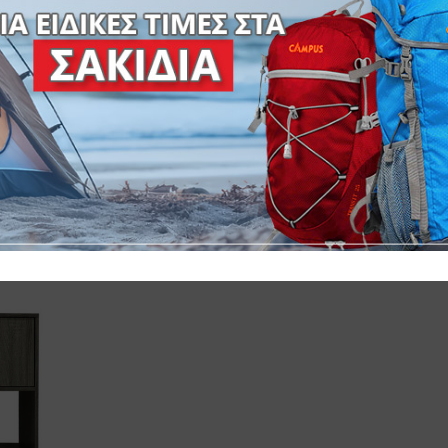
Α ΣΥΡΤΑΡΙΑ ΣΦΕΝΔΑΜΟΣ – PROFESSIONAL LINE -ΔΙΑΣΤΑΣΕΙ
3
Ο ΒΑΡΟΣ:35Kg – ΟΓΚΟΣ: 0,075m
– Τ/Κ:1-
SKU:
58-38571-29