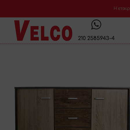
H εταιρ
210 2585943-4