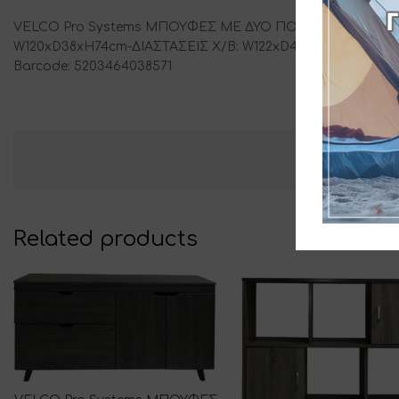
VELCO Pro Systems ΜΠΟΥΦΕΣ ΜΕ ΔΥΟ ΠΟΡΤΕΣ & ΤΕΣΣΕΡ
W120xD38xH74cm-ΔΙΑΣΤΑΣΕΙΣ Χ/Β: W122xD40xH13cm – ΜΙΚΤ
Barcode: 5203464038571
Related products