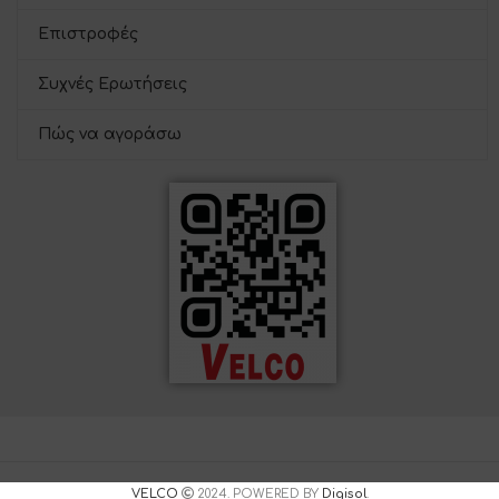
Επιστροφές
Συχνές Ερωτήσεις
Πώς να αγοράσω
VELCO
2024. POWERED BY
Digisol
.