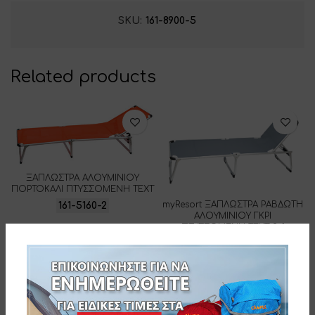
SKU:
161-8900-5
Related products
ΞΑΠΛΩΣΤΡΑ ΑΛΟΥΜΙΝΙΟΥ
ΠΟΡΤΟΚΑΛΙ ΠΤΥΣΣΟΜΕΝΗ ΤΕΧΤ
myResort ΞΑΠΛΩΣΤΡΑ ΡΑΒΔΩΤΗ
161-5160-2
ΑΛΟΥΜΙΝΙΟΥ ΓΚΡΙ
ΠΤΥΣΣΟΜΕΝΗ ΤΕΧΤ 2×1
161-1732-10