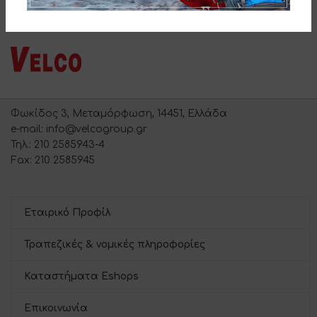
Φωκίδος 3, Μεταμόρφωση, 14451, Ελλάδα
e-mail: info@velcogroup.gr
Τηλ.: 210 2585943-4
Fax: 210 2585945
Εταιρικό Προφίλ
Τραπεζικές & νομικές πληροφορίες
Καταστήματα Eshops
Επικοινωνία