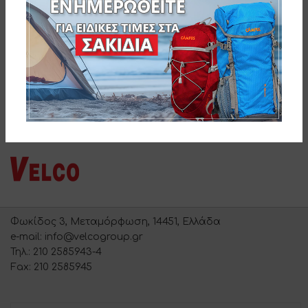
BEACH
UP ARUBA
110-1367
110-0620
Φωκίδος 3, Μεταμόρφωση, 14451, Ελλάδα
e-mail: info@velcogroup.gr
Τηλ.: 210 2585943-4
Fax: 210 2585945