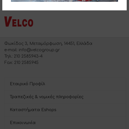
Φωκίδος 3, Μεταμόρφωση, 14451, Ελλάδα
e-mail: info@velcogroup.gr
Τηλ.: 210 2585943-4
Fax: 210 2585945
Εταιρικό Προφίλ
Τραπεζικές & νομικές πληροφορίες
Καταστήματα Eshops
Επικοινωνία