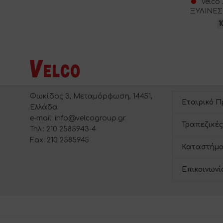
Velco
ΞΥΛΙΝΕΣ
1
Φωκίδος 3, Μεταμόρφωση, 14451,
Εταιρικό Π
Ελλάδα
e-mail: info@velcogroup.gr
Τραπεζικές
Τηλ.: 210 2585943-4
Fax: 210 2585945
Καταστήμα
Επικοινωνί