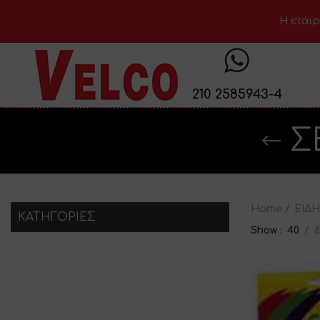
H εταιρ
210 2585943-4
Σ
Home
ΕΙΔ
KΑΤΗΓΟΡΊΕΣ
Show
40