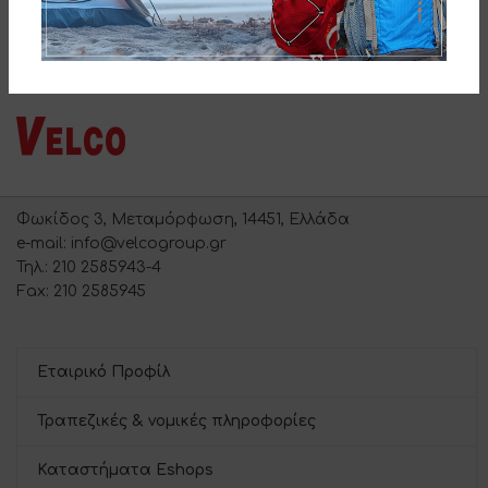
Φωκίδος 3, Μεταμόρφωση, 14451, Ελλάδα
e-mail: info@velcogroup.gr
Τηλ.: 210 2585943-4
Fax: 210 2585945
Εταιρικό Προφίλ
Τραπεζικές & νομικές πληροφορίες
Καταστήματα Eshops