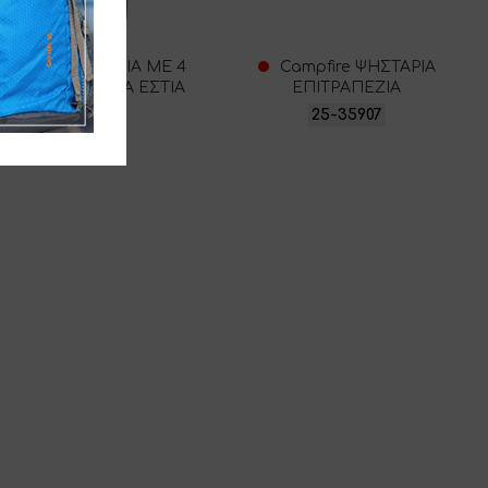
ampfire ΨΗΣΤΑΡΙΑ ΜΕ 4
Campfire ΨΗΣΤΑΡΙΑ
ΣΤΗΡΕΣ & EXTRA ΕΣΤΙΑ
ΕΠΙΤΡΑΠΕΖΙΑ
25-34719
25-35907