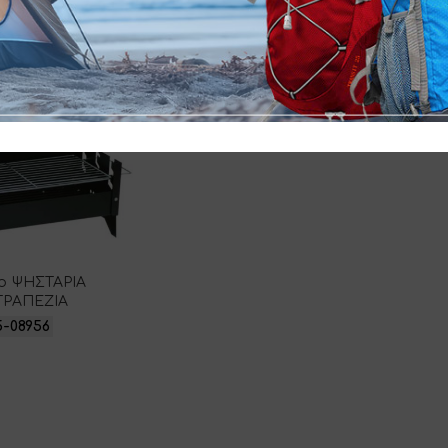
e ΨΗΣΤΑΡΙΑ ΜΕ 4
Campfire ΨΗΣΤΑΡΙΑ ΜΕ 3
C
 & EXTRA ΕΣΤΙΑ
ΚΑΥΣΤΗΡΕΣ
ΚΑΥ
5-35952
25-34726
co ΨΗΣΤΑΡΙΑ
ΤΡΑΠΕΖΙΑ
5-08956