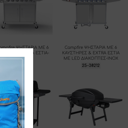
ampfire ΨΗΣΤΑΡΙΑ ΜΕ 6
Campfire ΨΗΣΤΑΡΙΑ ΜΕ 6
ΤΗΡΕΣ & EXTRA ΕΣΤΙΑ-
ΚΑΥΣΤΗΡΕΣ & EXTRA ΕΣΤΙΑ
INOX
ΜΕ LED ΔΙΑΚΟΠΤΕΣ-ΙΝΟΧ
25-35969
25-38212