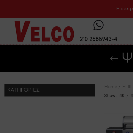
H εταιρ
210 2585943-4
Ψ
Home
ΕΠΙ
KΑΤΗΓΟΡΊΕΣ
Show
40