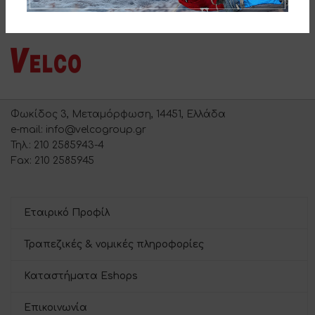
Φωκίδος 3, Μεταμόρφωση, 14451, Ελλάδα
e-mail: info@velcogroup.gr
Τηλ.: 210 2585943-4
Fax: 210 2585945
Εταιρικό Προφίλ
Τραπεζικές & νομικές πληροφορίες
Καταστήματα Eshops
Επικοινωνία