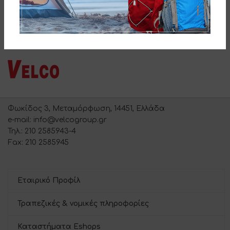
Φωκίδος 3, Μεταμόρφωση, 14451, Ελλάδα
e-mail: info@velcogroup.gr
Τηλ.: 210 2585943-4
Fax: 210 2585945
Εταιρικό Προφίλ
Τραπεζικές & νομικές πληροφορίες
Καταστήματα Eshops