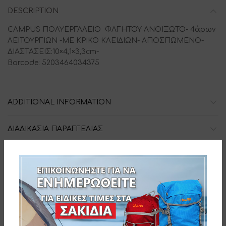
DESCRIPTION
CAMPUS ΠΟΛΥΕΡΓΑΛΕΙΟ ΦΑΓΗΤΟΥ ΑΝΟΙΞΩΤΟ- 4άρων
ΛΕΙΤΟΥΡΓΙΩΝ -ΜΕ ΚΡΙΚΟ ΚΛΕΙΔΙΩΝ- ΑΠΟΣΠΩΜΕΝΟ-
ΔΙΑΣΤΑΣΕΙΣ:10×4,1×3,3cm-
Barcode: 5203464034375
ADDITIONAL INFORMATION
ΔΙΑΔΙΚΑΣΙΑ ΠΑΡΑΓΓΕΛΙΑΣ
SKU:
101-4375
Related products