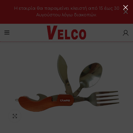
H εταιρία θα παραμείνει κλειστή από 15 έως 30
Αυγούστου λόγω διακοπών.
Click to enlarge