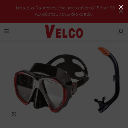
H εταιρία θα παραμείνει κλειστή από 15 έως 30
Αυγούστου λόγω διακοπών.
Click to enlarge