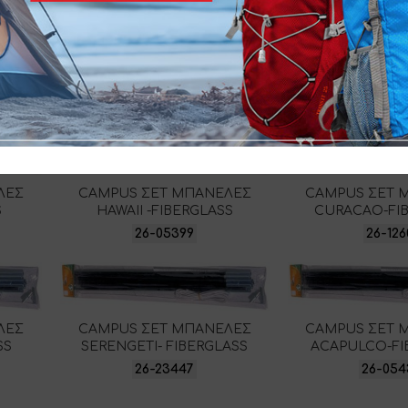
SKU:
26-16166
ΛΕΣ
CAMPUS ΣΕΤ ΜΠΑΝΕΛΕΣ
CAMPUS ΣΕΤ 
S
HAWAII -FIBERGLASS
CURACAO-FI
26-05399
26-126
ΛΕΣ
CAMPUS ΣΕΤ ΜΠΑΝΕΛΕΣ
CAMPUS ΣΕΤ 
SS
SERENGETI- FIBERGLASS
ACAPULCO-FI
26-23447
26-054