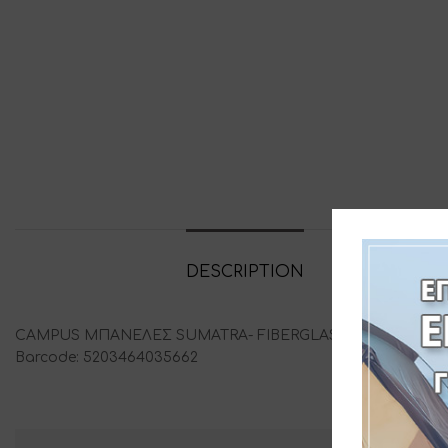
DESCRIPTION
ADDITIONAL
CAMPUS ΜΠΑΝΕΛΕΣ SUMATRA- FIBERGLASS-ΣΕΤ 2 ΤΕΜΑΧ
Barcode: 5203464035662