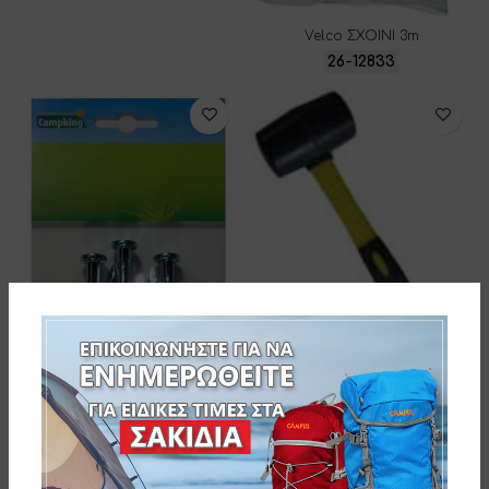
Velco ΣΧΟΙΝΙ 3m
26-12833
Velco ΣΦΥΡΙ ΛΑΣΤΙΧΕΝΙΟ
26-48313