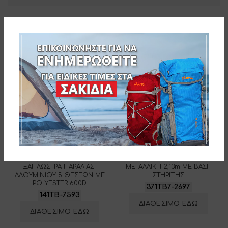
Related products
Tommy Bahama ΚΑΡΕΚΛΑ-
Tommy Bahama ΟΜΠΡΕΛΑ
ΞΑΠΛΩΣΤΡΑ ΠΑΡΑΛΙΑΣ-
ΜΕΤΑΛΛΙΚΗ 2,13m ΜΕ ΒΑΣΗ
ΑΛΟΥΜΙΝΙΟΥ 5 ΘΕΣΕΩΝ ME
ΣΤΗΡΙΞΗΣ
POLYESTER 600D
371TB7-2697
141TB-7593
ΔΙΑΘΕΣΙΜΟ ΕΔΩ
ΔΙΑΘΕΣΙΜΟ ΕΔΩ